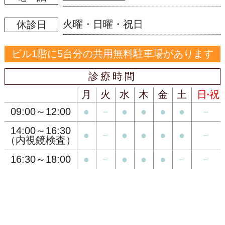
火曜・日曜・祝日
休診日
ビル1階に5台分の共用無料駐車場があります
診療時間
診療時間
月
火
水
木
金
土
日・祝
09:00～12:00
●
－
●
●
●
●
－
14:00～16:30
●
－
●
●
●
●
－
（内視鏡検査）
16:30～18:00
●
－
●
●
●
－
－