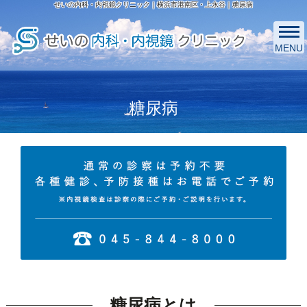
せいの内科・内視鏡クリニック｜横浜市港南区・上永谷｜糖尿病
MENU
糖尿病
糖尿病とは