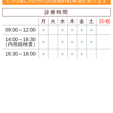
ビル1階に5台分の共用無料駐車場があります
診療時間
診療時間
月
火
水
木
金
土
日・祝
09:00～12:00
●
－
●
●
●
●
－
14:00～16:30
●
－
●
●
●
●
－
（内視鏡検査）
16:30～18:00
●
－
●
●
●
－
－